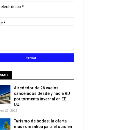
 electrónico
*
je
*
ISMO
Alrededor de 26 vuelos
cancelados desde y hacia RD
por tormenta invernal en EE.
UU.
r 27, 2025
Turismo de bodas: la oferta
más romántica para el ocio en