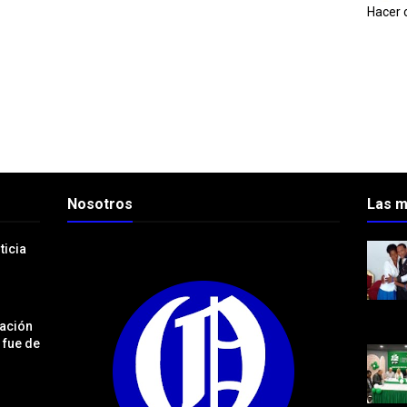
Hacer c
Nosotros
Las m
ticia
iación
 fue de