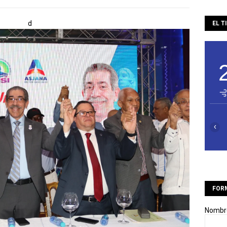
d
EL T
‹
FOR
Nombr