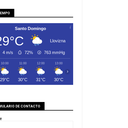
IEMPO
Santo Domingo
29°C
Llovizna
4 m/s
72%
763
mmHg
10:00
11:00
12:00
13:00
14:00
15:00
16:00
›
29°C
30°C
31°C
30°C
30°C
30°C
30°C
MULARIO DE CONTACTO
e