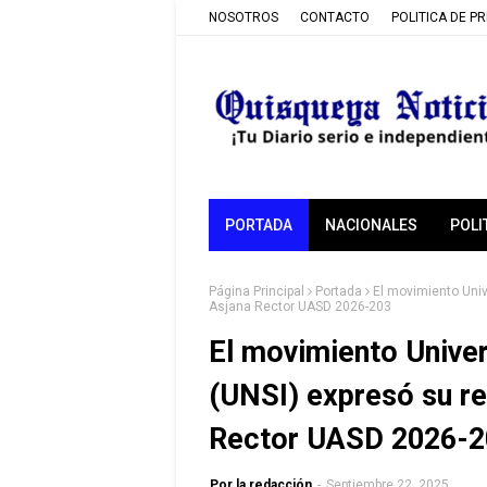
NOSOTROS
CONTACTO
POLITICA DE P
PORTADA
NACIONALES
POLI
Página Principal
Portada
El movimiento Univ
Asjana Rector UASD 2026-203
El movimiento Univer
(UNSI) expresó su re
Rector UASD 2026-2
Por la redacción
-
Septiembre 22, 2025