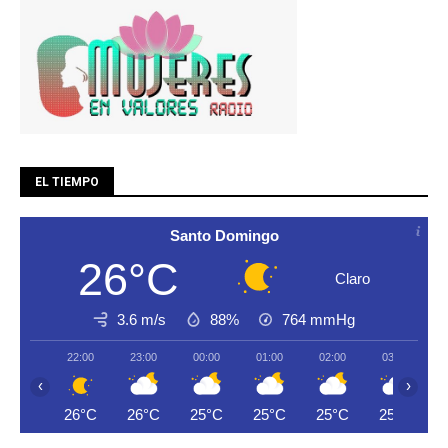
EL TIEMPO
Santo Domingo
26°C
Claro
3.6 m/s
88%
764
mmHg
22:00
23:00
00:00
01:00
02:00
03:00
‹
›
26°C
26°C
25°C
25°C
25°C
25°C