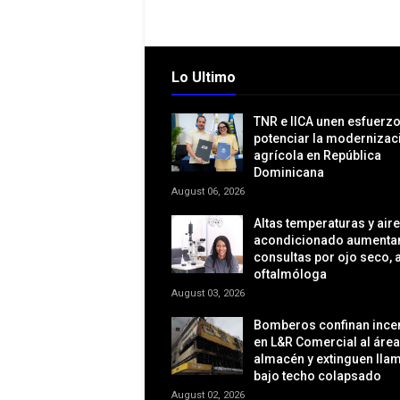
Lo Ultimo
TNR e IICA unen esfuerz
potenciar la modernizac
agrícola en República
Dominicana
August 06, 2026
Altas temperaturas y aire
acondicionado aumentan
consultas por ojo seco, a
oftalmóloga
August 03, 2026
Bomberos confinan ince
en L&R Comercial al área
almacén y extinguen lla
bajo techo colapsado
August 02, 2026