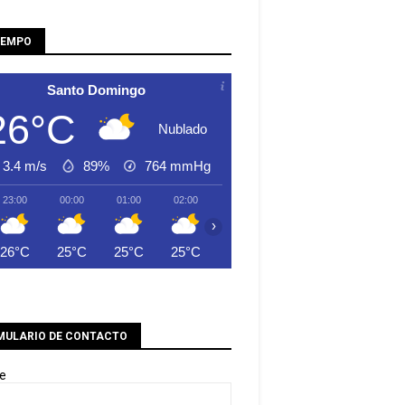
IEMPO
Santo Domingo
26°C
Nublado
3.4 m/s
89%
764
mmHg
23:00
00:00
01:00
02:00
03:00
04:00
05:00
›
26°C
25°C
25°C
25°C
25°C
24°C
24°C
MULARIO DE CONTACTO
e