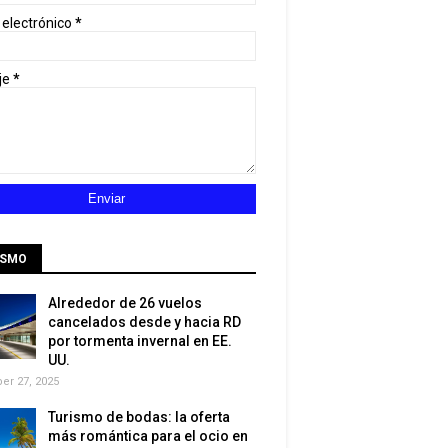
 electrónico
*
je
*
ISMO
Alrededor de 26 vuelos
cancelados desde y hacia RD
por tormenta invernal en EE.
UU.
r 27, 2025
Turismo de bodas: la oferta
más romántica para el ocio en