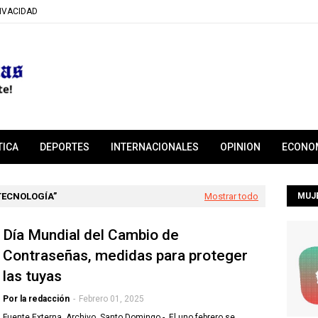
RIVACIDAD
TICA
DEPORTES
INTERNACIONALES
OPINION
ECONO
TECNOLOGÍA
Mostrar todo
MUJ
Día Mundial del Cambio de
Contraseñas, medidas para proteger
las tuyas
Por la redacción
-
Febrero 01, 2025
Fuente Externa. Archivo Santo Domingo - El uno febrero se