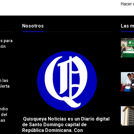
Hacer c
Nosotros
Las m
os para
ión
 las
lerta
ndio
 del
Quisqueya Noticias es un Diario digital
mas
de Santo Domingo capital de
República
Dominicana. Con