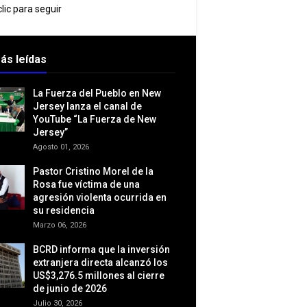
lic para seguir
ás leídas
La Fuerza del Pueblo en New
Jersey lanza el canal de
YouTube “La Fuerza de New
Jersey”
Agosto 01, 2026
Pastor Cristino Morel de la
Rosa fue víctima de una
agresión violenta ocurrida en
su residencia
Marzo 06, 2026
BCRD informa que la inversión
extranjera directa alcanzó los
US$3,276.5 millones al cierre
de junio de 2026
Julio 30, 2026