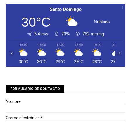
Santo Domingo
30°C
Nublado
5.4 m/s
70%
762
mmHg
15:00
16:00
17:00
18:00
19:00
20:00
‹
›
30°C
30°C
29°C
29°C
28°C
27°C
FORMULARIO DE CONTACTO
Nombre
Correo electrónico
*