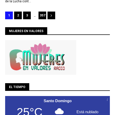
de la Lucha cont…
...
1
2
3
357
MUJERES EN VALORES
EL TIEMPO
Santo Domingo
25°C
Está nublado