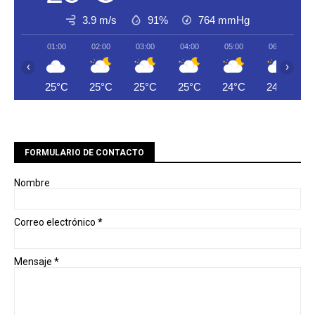
3.9 m/s
91%
764
mmHg
01:00
02:00
03:00
04:00
05:00
06:00
‹
›
25°C
25°C
25°C
25°C
24°C
24°C
FORMULARIO DE CONTACTO
Nombre
Correo electrónico
*
Mensaje
*