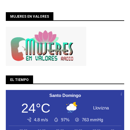
MUJERES EN VALORES
EL TIEMPO
Santo Domingo
24°C
Llovizna
4.8 m/s
97%
763
mmHg