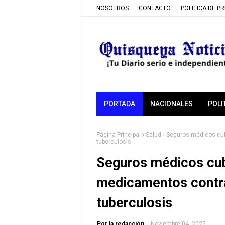
NOSOTROS
CONTACTO
POLITICA DE P
PORTADA
NACIONALES
POLI
Página Principal
Salud
Seguros médicos cubr
tuberculosis
Seguros médicos cub
medicamentos contra 
tuberculosis
Por la redacción
-
Noviembre 04, 2025