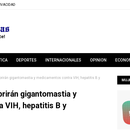
RIVACIDAD
TICA
DEPORTES
INTERNACIONALES
OPINION
ECONO
irán gigantomastia y medicamentos contra VIH, hepatitis B y
MUJ
rirán gigantomastia y
VIH, hepatitis B y