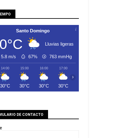
IEMPO
Santo Domingo
0°C
Lluvias ligeras
5.8 m/s
67%
763
mmHg
14:00
15:00
16:00
17:00
18:00
19:00
20:00
›
30°C
30°C
30°C
30°C
29°C
29°C
26°C
MULARIO DE CONTACTO
e