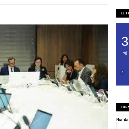
EL T
3
‹
FOR
Nombr