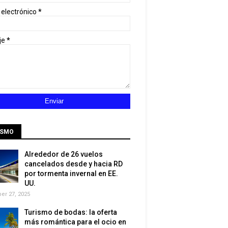
 electrónico
*
je
*
ISMO
Alrededor de 26 vuelos
cancelados desde y hacia RD
por tormenta invernal en EE.
UU.
r 27, 2025
Turismo de bodas: la oferta
más romántica para el ocio en