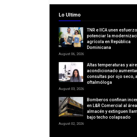
Lo Ultimo
TNR e IICA unen esfuerz
potenciar la modernizac
agrícola en República
Dominicana
August 06, 2026
Altas temperaturas y aire
acondicionado aumentan
consultas por ojo seco, a
oftalmóloga
August 03, 2026
Bomberos confinan ince
en L&R Comercial al área
almacén y extinguen lla
bajo techo colapsado
August 02, 2026