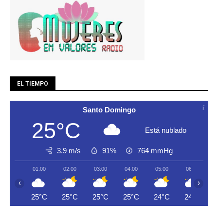
EL TIEMPO
Santo Domingo
25°C
Está nublado
3.9 m/s
91%
764
mmHg
01:00
02:00
03:00
04:00
05:00
06:00
‹
›
25°C
25°C
25°C
25°C
24°C
24°C