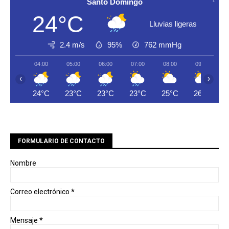
Santo Domingo
24°C
Lluvias ligeras
2.4 m/s
95%
762
mmHg
04:00
05:00
06:00
07:00
08:00
09:00
‹
›
24°C
23°C
23°C
23°C
25°C
26°C
FORMULARIO DE CONTACTO
Nombre
Correo electrónico
*
Mensaje
*