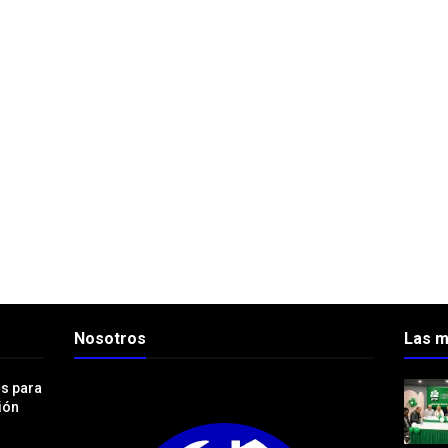
Nosotros
Las m
os para
ión