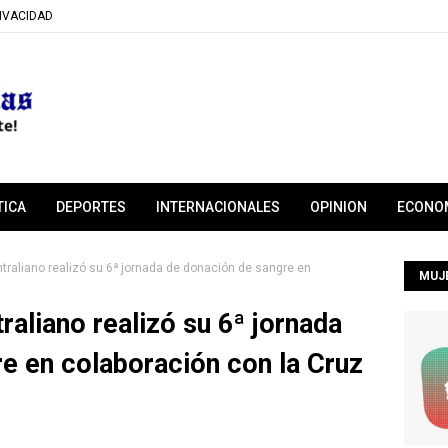
RIVACIDAD
TICA
DEPORTES
INTERNACIONALES
OPINION
ECONO
raliano realizó su 6ª jornada de donación de sangre en
MUJ
raliano realizó su 6ª jornada
e en colaboración con la Cruz