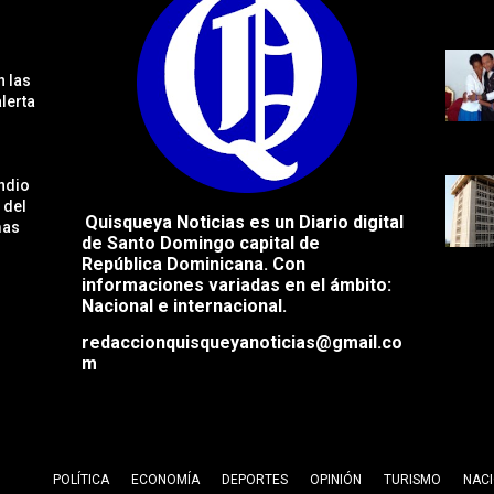
 las
lerta
ndio
 del
Quisqueya Noticias es un Diario digital
mas
de Santo Domingo capital de
República
Dominicana. Con
informaciones variadas en el ámbito:
Nacional e internacional.
redaccionquisqueyanoticias@gmail.co
m
POLÍTICA
ECONOMÍA
DEPORTES
OPINIÓN
TURISMO
NAC