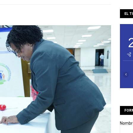
EL T
‹
FOR
Nombr