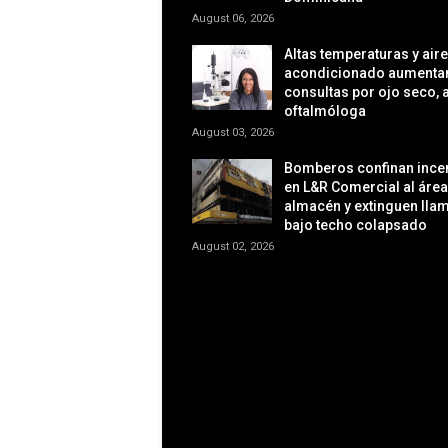
August 06, 2026
Altas temperaturas y aire
acondicionado aumentan
consultas por ojo seco, a
oftalmóloga
August 03, 2026
Bomberos confinan ince
en L&R Comercial al área
almacén y extinguen lla
bajo techo colapsado
August 02, 2026