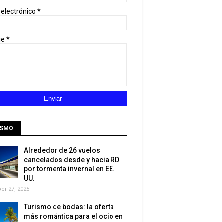
 electrónico
*
je
*
ISMO
Alrededor de 26 vuelos
cancelados desde y hacia RD
por tormenta invernal en EE.
UU.
r 27, 2025
Turismo de bodas: la oferta
más romántica para el ocio en