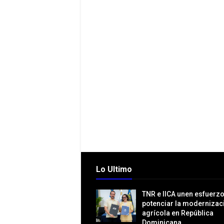
Lo Ultimo
TNR e IICA unen esfuerz
potenciar la modernizac
agrícola en República
Dominicana