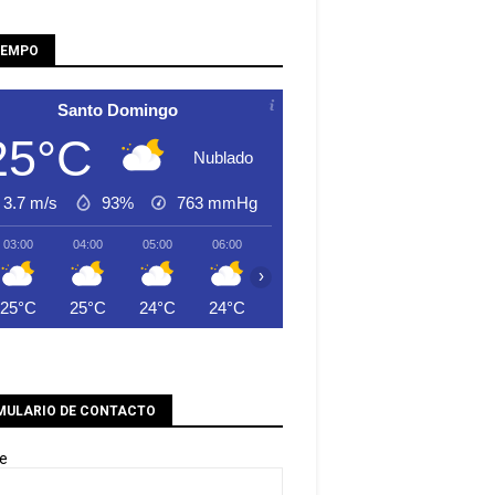
IEMPO
Santo Domingo
25°C
Nublado
3.7 m/s
93%
763
mmHg
03:00
04:00
05:00
06:00
07:00
08:00
09:00
›
25°C
25°C
24°C
24°C
25°C
26°C
28°C
MULARIO DE CONTACTO
e