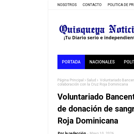
NOSOTROS
CONTACTO
POLITICA DE P
PORTADA
NACIONALES
POLI
Página Principal
Salud
Voluntariado Bancent
colaboración con la Cruz Roja Dominicana
Voluntariado Bancent
de donación de sangr
Roja Dominicana
Por la redacción
-
Mayo 10, 2026