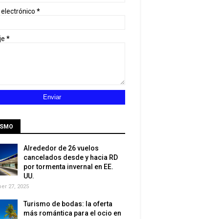
 electrónico
*
je
*
ISMO
Alrededor de 26 vuelos
cancelados desde y hacia RD
por tormenta invernal en EE.
UU.
r 27, 2025
Turismo de bodas: la oferta
más romántica para el ocio en