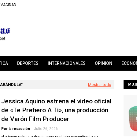
RIVACIDAD
TICA
DEPORTES
INTERNACIONALES
OPINION
ECONO
FARÁNDULA
Mostrar todo
MUJ
Jessica Aquino estrena el video oficial
de «Te Prefiero A Ti», una producción
de Varón Film Producer
Por la redacción
-
Julio 26, 2026
«La joven salmista dominicana continúa expandiendo su