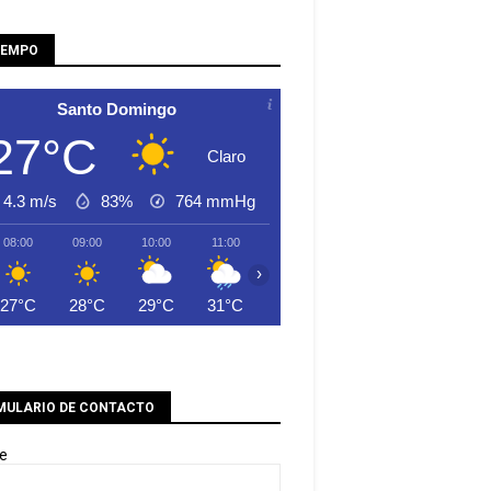
IEMPO
Santo Domingo
27°C
Claro
4.3 m/s
83%
764
mmHg
08:00
09:00
10:00
11:00
12:00
13:00
14:00
›
27°C
28°C
29°C
31°C
31°C
31°C
30°C
MULARIO DE CONTACTO
e