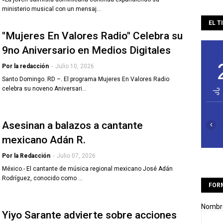
ministerio musical con un mensaj…
EL T
''Mujeres En Valores Radio'' Celebra su
9no Aniversario en Medios Digitales
Por la redacción
-
Julio 10, 2026
Santo Domingo. RD –. El programa Mujeres En Valores Radio
celebra su noveno Aniversari…
Asesinan a balazos a cantante
‹
mexicano Adán R.
Por la Redacción
-
Julio 07, 2026
México.- El cantante de música regional mexicano José Adán
Rodríguez, conocido como …
FOR
Nombr
Yiyo Sarante advierte sobre acciones